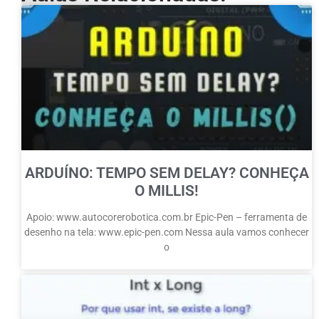
ARDUÍNO: TEMPO SEM DELAY? CONHEÇA
O MILLIS!
Apoio: www.autocorerobotica.com.br Epic-Pen – ferramenta de
desenho na tela: www.epic-pen.com Nessa aula vamos conhecer
o