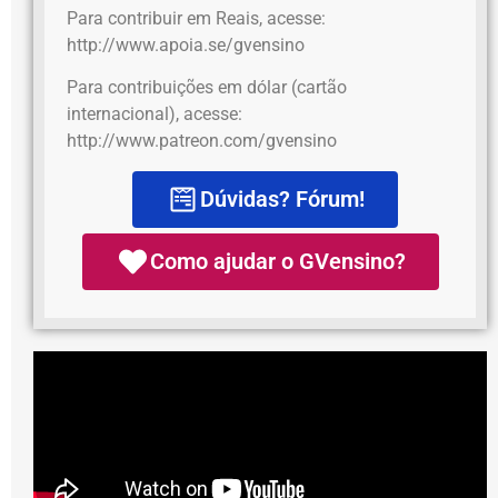
Para contribuir em Reais, acesse:
http://www.apoia.se/gvensino
Para contribuições em dólar (cartão
internacional), acesse:
http://www.patreon.com/gvensino
Dúvidas? Fórum!
Como ajudar o GVensino?