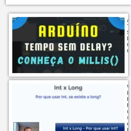
A
T
S
D
C
O
V
I
L
P
u
s
e
L