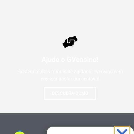
Ajude o GVensino!
Existem muitas formas de ajudar o GVensino sem
precisar gastar um centavo!
DESCUBRA COMO
AJUDE-NOS