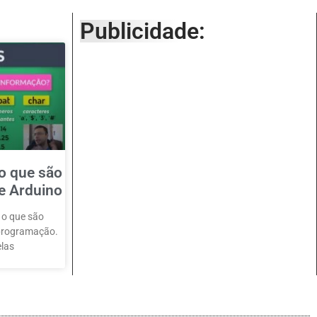
Publicidade:
o que são
 e Arduino
 o que são
 programação.
las