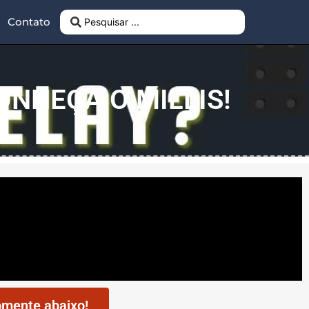
Contato
ONHEÇA O MILLIS!
mente abaixo!