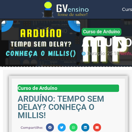
Cur
Curso de Arduíno
ARDUÍNO
Duração: 25:10
Nenhu
Curso de Arduíno
ARDUÍNO: TEMPO SEM
DELAY? CONHEÇA O
MILLIS!
Compartilhe: