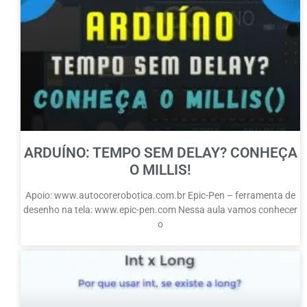
ARDUÍNO: TEMPO SEM DELAY? CONHEÇA
O MILLIS!
Apoio: www.autocorerobotica.com.br Epic-Pen – ferramenta de
desenho na tela: www.epic-pen.com Nessa aula vamos conhecer
o