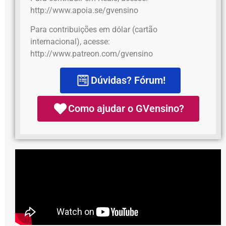
http://www.apoia.se/gvensino
Para contribuições em dólar (cartão
internacional), acesse:
http://www.patreon.com/gvensino
Dúvidas? Fórum!
Como ajudar o GVensino?