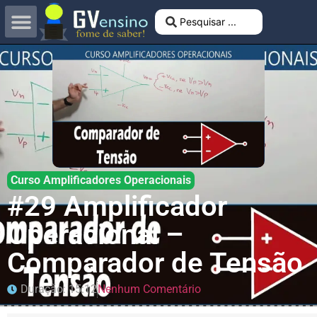
Curso Amplificadores Operacionais
#29 Amplificador
Operacional –
Comparador de Tensão
Duração: 15:12
Nenhum Comentário