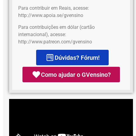
Para contribuir em Reais, acesse:
http://www.apoia.se/gvensino
Para contribuições em dólar (cartão
internacional), acesse:
http://www.patreon.com/gvensino
Dúvidas? Fórum!
Como ajudar o GVensino?