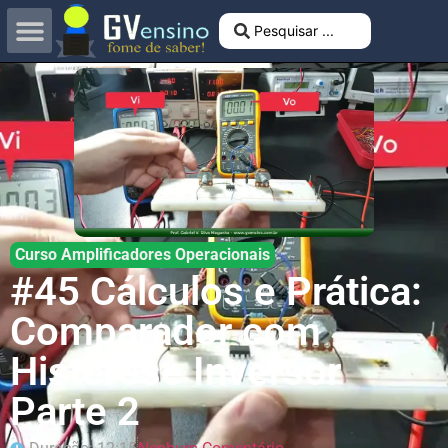
Curso Amplificadores Operacionais
#45 Cálculos e Prática:
Comparador com
Histerese Inversor
Parte 2