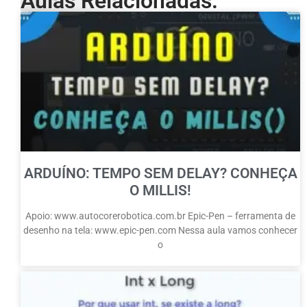
Aulas Relacionadas:
ARDUÍNO: TEMPO SEM DELAY? CONHEÇA
O MILLIS!
Apoio: www.autocorerobotica.com.br Epic-Pen – ferramenta de
desenho na tela: www.epic-pen.com Nessa aula vamos conhecer
o