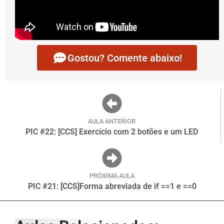
Gostou? Comente abaixo!
AULA ANTERIOR
PIC #22: [CCS] Exercício com 2 botões e um LED
PRÓXIMA AULA
PIC #21: [CCS]Forma abreviada de if ==1 e ==0