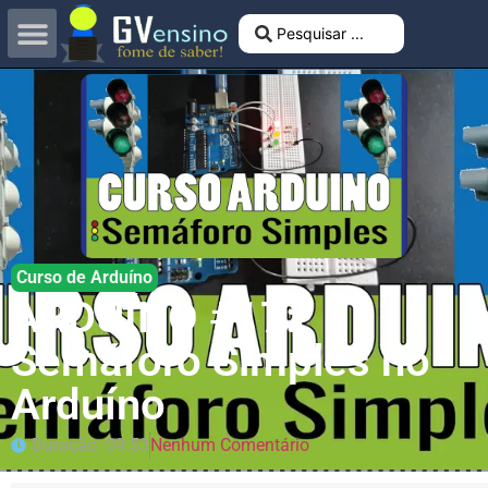
Curso de Arduíno
ARDUÍNO #17:
Semáforo Simples no
Arduíno
Duração: 09:53
Nenhum Comentário