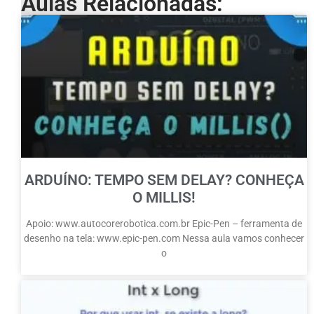
Aulas Relacionadas:
ARDUÍNO: TEMPO SEM DELAY? CONHEÇA
O MILLIS!
Apoio: www.autocorerobotica.com.br Epic-Pen – ferramenta de
desenho na tela: www.epic-pen.com Nessa aula vamos conhecer
o