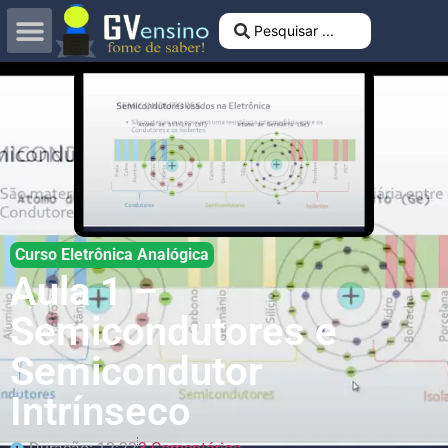
Curso Eletrônica Analógica
Aula 1 –
Semicondutores e
Semicondutor
Intrínseco