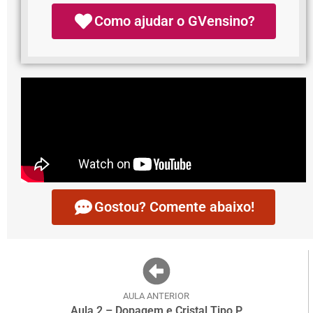
Como ajudar o GVensino?
Gostou? Comente abaixo!
AULA ANTERIOR
Aula 2 – Dopagem e Cristal Tipo P