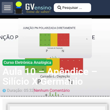
Curso Eletrônica Analógica
Aula 10 – Apêndice –
Silício X Germânio
Duração: 05:32
Nenhum Comentário