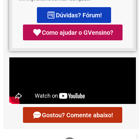
Dúvidas? Fórum!
Como ajudar o GVensino?
Gostou? Comente abaixo!