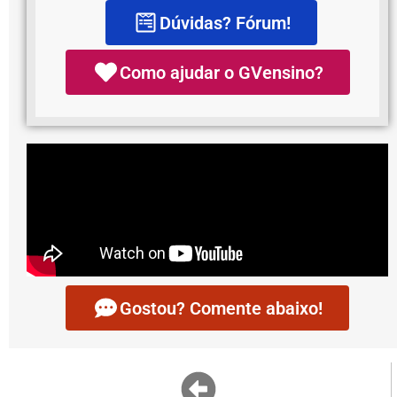
Dúvidas? Fórum!
Como ajudar o GVensino?
Gostou? Comente abaixo!