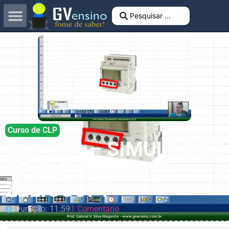
Curso de CLP
CLP #24 – SIMULADOR
DE CLP GRÁTIS:
ZELIOSOFT
Duração: 11:59
1 Comentário