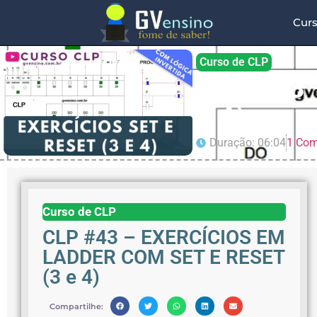
Cur
Curso de CLP
CLP #43 
e 4)
Duração: 06:04
1 Com
Curso de CLP
CLP #43 – EXERCÍCIOS EM
LADDER COM SET E RESET
(3 e 4)
Compartilhe: