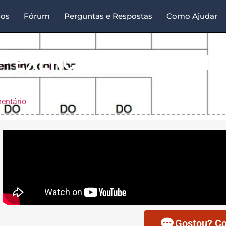
sos
Fórum
Perguntas e Respostas
Como Ajudar
– EXERCÍCIOS EM LADDE
entário
Gostou? Co