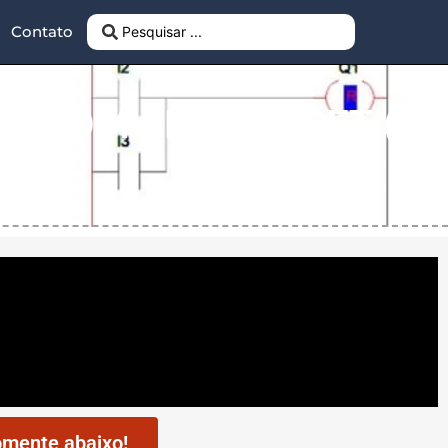
Contato
R COM SET E RESET (3
mente abaixo!