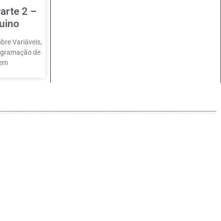
arte 2 –
uino
bre Variáveis,
rogramação de
 em