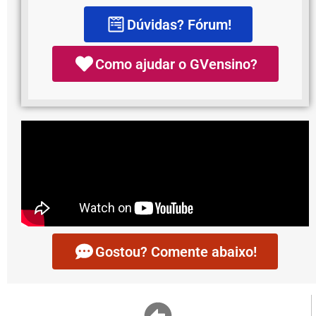
Dúvidas? Fórum!
Como ajudar o GVensino?
Gostou? Comente abaixo!