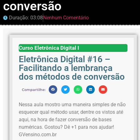
conversão
Duração: 03:08
Nenhum Comentário
Curso Eletrônica Digital I
Eletrônica Digital #16 –
Facilitando a lembrança
dos métodos de conversão
Compartilhe:
Nessa aula mostro uma maneira simples de não
esquecer qual método usar, dentre os vistos até
aqui, na hora de fazer conversão de bases
numéricas. Gostou? Dê +1 para nos ajudar!
GVensino.com.br