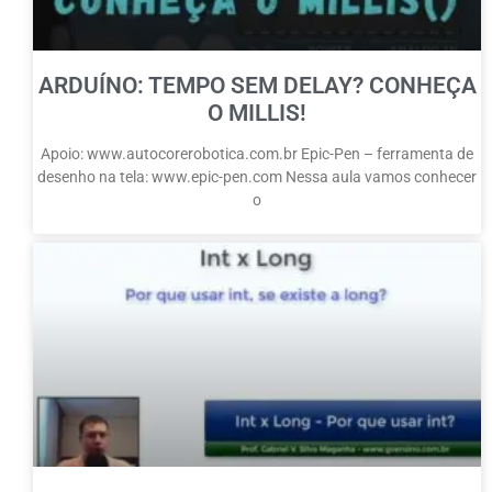
ARDUÍNO: TEMPO SEM DELAY? CONHEÇA
O MILLIS!
Apoio: www.autocorerobotica.com.br Epic-Pen – ferramenta de
desenho na tela: www.epic-pen.com Nessa aula vamos conhecer
o