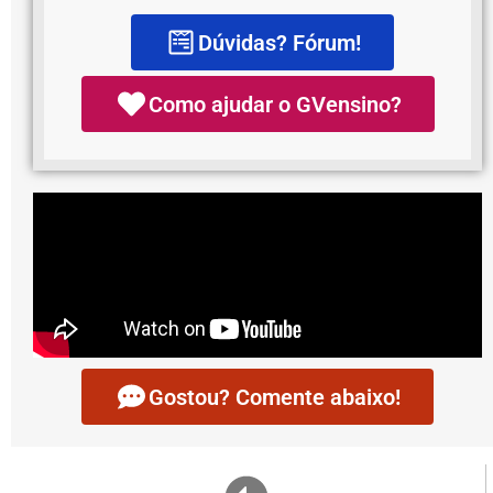
Dúvidas? Fórum!
Como ajudar o GVensino?
Gostou? Comente abaixo!