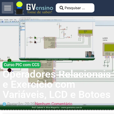
Curso PIC com CCS
Operadores Relacionais
e Exercício com
Variáveis, LCD e Botoes
Duração: 20:20
Nenhum Comentário