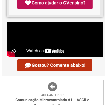
Como ajudar o GVensino?
Gostou? Comente abaixo!
AULA ANTERIOR
Comunicação Microcontrolada #1 – ASCII e