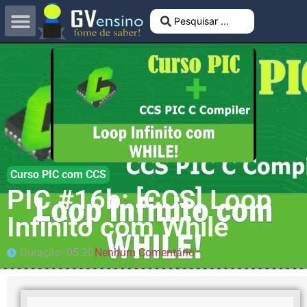
Curso PIC com CCS
PIC #16b: [CCS] Loop
Infinito com While
Duração: 05:20
Nenhum Comentário