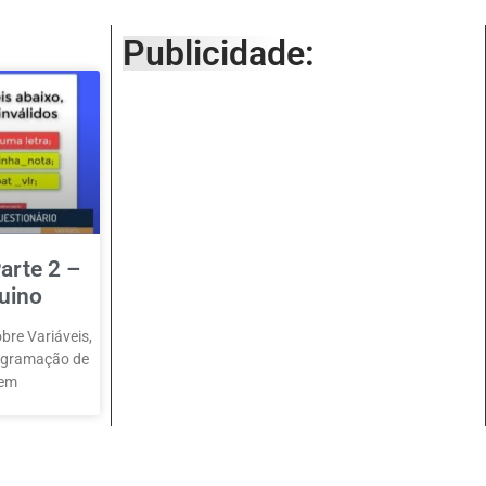
Publicidade:
arte 2 –
uino
bre Variáveis,
rogramação de
 em