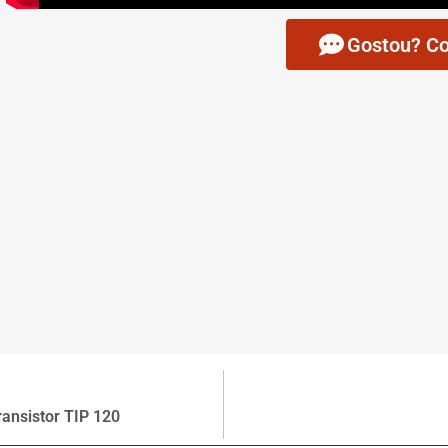
Gostou? Co
ransistor TIP 120