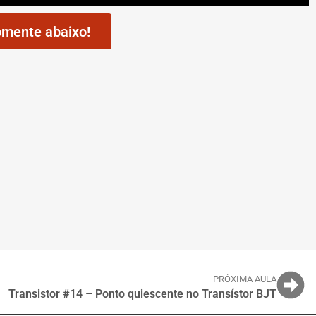
mente abaixo!
PRÓXIMA AULA
Transistor #14 – Ponto quiescente no Transístor BJT