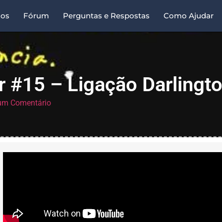
sos
Fórum
Perguntas e Respostas
Como Ajudar
r #15 – Ligação Darlingt
m Comentário