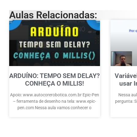
Aulas Relacionadas:
ARDUÍNO: TEMPO SEM DELAY?
Variáve
CONHEÇA O MILLIS!
usar I
Apoio: www.autocorerobotica.com.br Epic-Pen
Nessa aul
– ferramenta de desenho na tela: www.epic-
pergunta: Se
pen.com Nessa aula vamos conhecer o