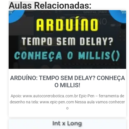
Aulas Relacionadas:
ARDUÍNO: TEMPO SEM DELAY? CONHEÇA
O MILLIS!
Apoio: www.autocorerobotica.com.br Epic-Pen – ferramenta de
desenho na tela: www.epic-pen.com Nessa aula vamos conhecer
o