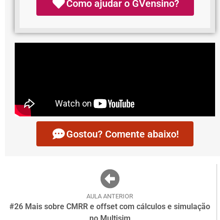
Como ajudar o GVensino?
Gostou? Comente abaixo!
AULA ANTERIOR
#26 Mais sobre CMRR e offset com cálculos e simulação
no Multisim