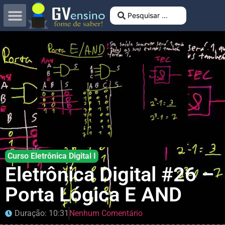
Curso Eletrônica Digital I
Eletrônica Digital #26 –
Porta Lógica E AND
Duração: 10:31
Nenhum Comentário