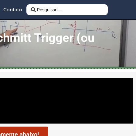
Contato
hmitt Trigger (ou
mente abaixo!