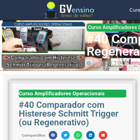
Cur
Curso Amplificadores 
#40 Comp
Regenera
Duração: 31:41
Nenhu
Curso Amplificadores Operacionais
#40 Comparador com
Histerese Schmitt Trigger
(ou Regenerativo)
Compartilhe: