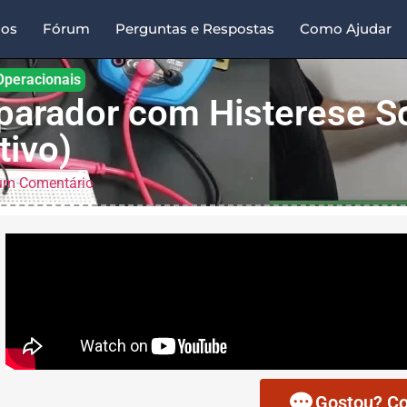
sos
Fórum
Perguntas e Respostas
Como Ajudar
Operacionais
arador com Histerese Sc
tivo)
m Comentário
Gostou? Co