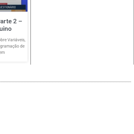
arte 2 –
uino
bre Variáveis,
rogramação de
 em