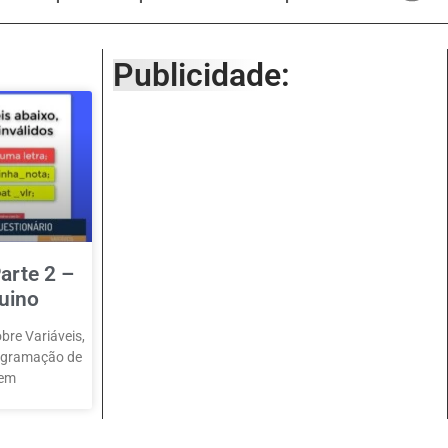
Publicidade:
arte 2 –
uino
bre Variáveis,
rogramação de
 em