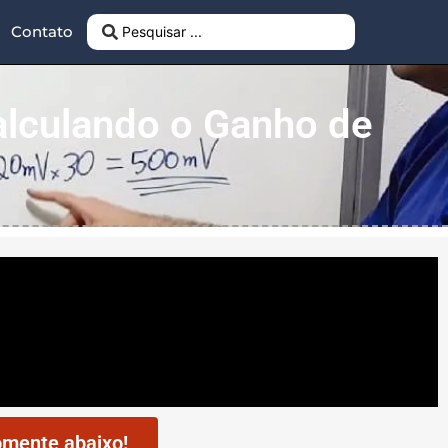
Contato
alculando o Ganho de
mente abaixo!