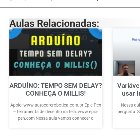
Aulas Relacionadas:
ARDUÍNO: TEMPO SEM DELAY?
Variáve
CONHEÇA O MILLIS!
usar I
Apoio: www.autocorerobotica.com.br Epic-Pen
Nessa aul
– ferramenta de desenho na tela: www.epic-
pergunta: Se
pen.com Nessa aula vamos conhecer o