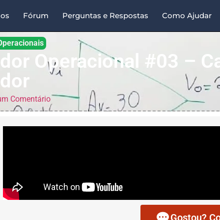
sos
Fórum
Perguntas e Respostas
Como Ajudar
Operacionais
ador Operacional #03 – C
ador
m Comentário
Gostou? Co