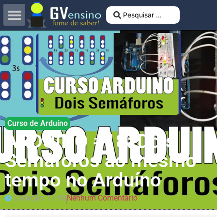
Curso de Arduíno
ARDUÍNO #18: Dois
Semáforos ao mesmo
tempo no Arduíno
Duração: 17:00
Nenhum Comentário