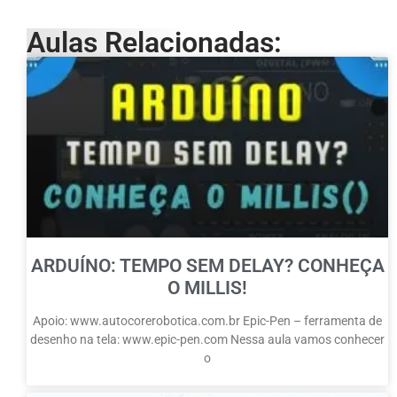
Aulas Relacionadas:
ARDUÍNO: TEMPO SEM DELAY? CONHEÇA
O MILLIS!
Apoio: www.autocorerobotica.com.br Epic-Pen – ferramenta de
desenho na tela: www.epic-pen.com Nessa aula vamos conhecer
o