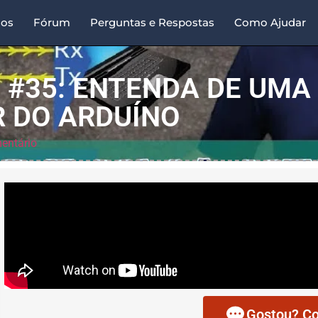
sos
Fórum
Perguntas e Respostas
Como Ajudar
 #35: ENTENDA DE UMA 
 DO ARDUÍNO
entário
Gostou? Co