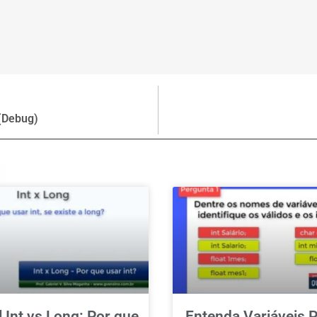
 (Debug)
l Int vs Long: Por que
Entenda Variáveis P