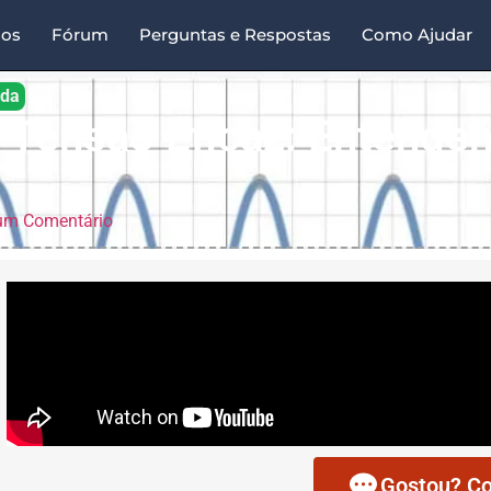
sos
Fórum
Perguntas e Respostas
Como Ajudar
ada
– Tensão Eficaz: Entende
m Comentário
Gostou? Co