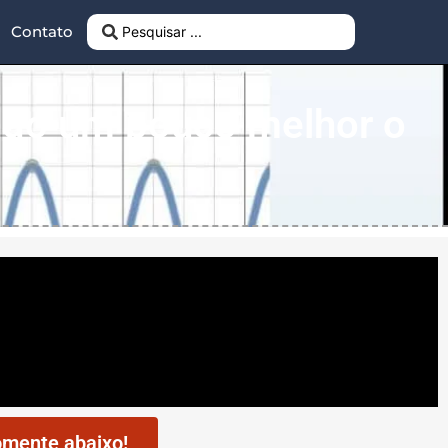
Contato
ndo um pouco melhor o
mente abaixo!