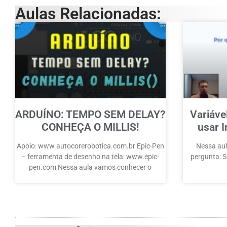
Aulas Relacionadas:
ARDUÍNO: TEMPO SEM DELAY?
Variáve
CONHEÇA O MILLIS!
usar I
Apoio: www.autocorerobotica.com.br Epic-Pen
Nessa aul
– ferramenta de desenho na tela: www.epic-
pergunta: Se
pen.com Nessa aula vamos conhecer o