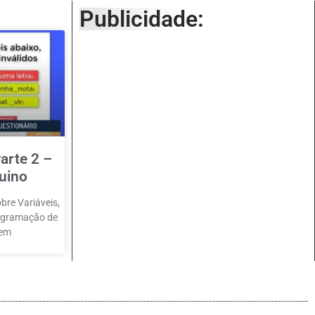
Publicidade:
arte 2 –
uino
bre Variáveis,
rogramação de
 em