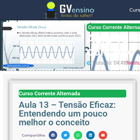
Cur
Curso Corrente Altern
Aula 13 
conceito
Duração: 04:48
Nenhu
Curso Corrente Alternada
Aula 13 – Tensão Eficaz:
Entendendo um pouco
melhor o conceito
Compartilhe: