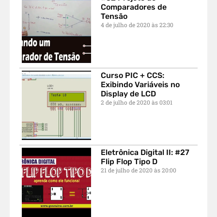
Comparadores de
Tensão
4 de julho de 2020
22:30
Curso PIC + CCS:
Exibindo Variáveis no
Display de LCD
2 de julho de 2020
03:01
Eletrônica Digital II: #27
Flip Flop Tipo D
21 de julho de 2020
20:00