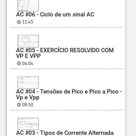
AC #06 - Ciclo de um sinal AC
11:45
AC #05 - EXERCÍCIO RESOLVIDO COM
VP E VPP
04:04
AC #04 - Tensões de Pico e Pico a Pico -
Vp e Vpp
09:50
AC #03 - Tipos de Corrente Alternada