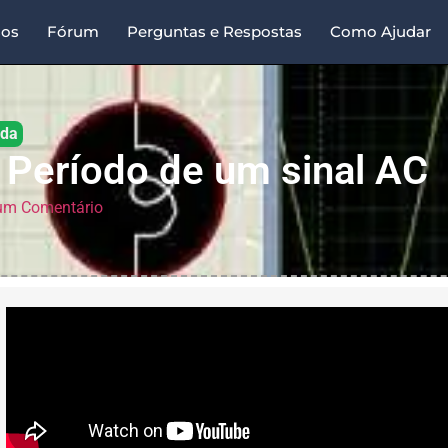
sos
Fórum
Perguntas e Respostas
Como Ajudar
ada
 Período de um sinal AC
m Comentário