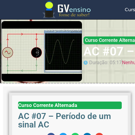
Cur
Curso Corrente Altern
AC #07 –
Duração: 05:17
Nenhu
Curso Corrente Alternada
AC #07 – Período de um
sinal AC