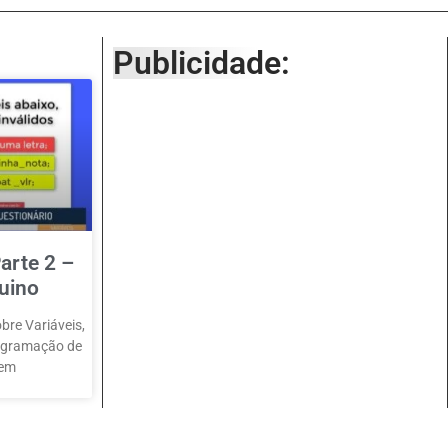
Publicidade:
arte 2 –
uino
bre Variáveis,
rogramação de
 em