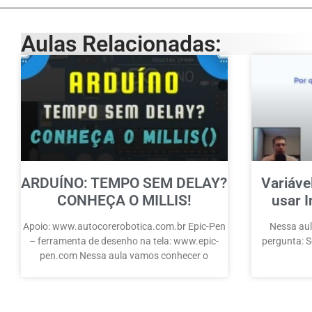
Aulas Relacionadas:
ARDUÍNO: TEMPO SEM DELAY?
Variáve
CONHEÇA O MILLIS!
usar I
Apoio: www.autocorerobotica.com.br Epic-Pen
Nessa aul
– ferramenta de desenho na tela: www.epic-
pergunta: Se
pen.com Nessa aula vamos conhecer o