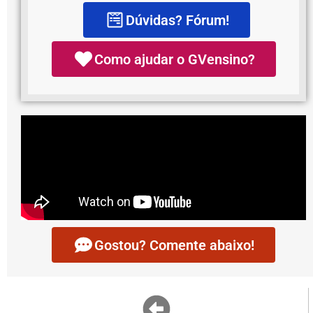
Dúvidas? Fórum!
Como ajudar o GVensino?
Gostou? Comente abaixo!