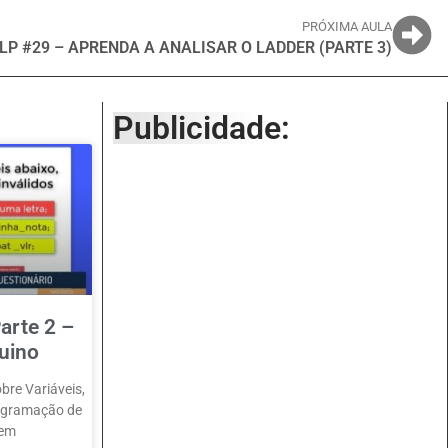
PRÓXIMA AULA
LP #29 – APRENDA A ANALISAR O LADDER (PARTE 3)
Publicidade:
arte 2 –
uino
bre Variáveis,
rogramação de
 em