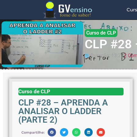
Cur
Curso de CLP
CLP #28
Duração: 13:29
2 Com
Curso de CLP
CLP #28 – APRENDA A
ANALISAR O LADDER
(PARTE 2)
Compartilhe: