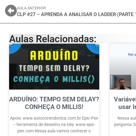
AULA ANTERIOR
CLP #27 – APRENDA A ANALISAR O LADDER (PARTE 
Aulas Relacionadas:
ARDUÍNO: TEMPO SEM DELAY?
Variáve
CONHEÇA O MILLIS!
usar I
Apoio: www.autocorerobotica.com.br Epic-Pen
Nessa aul
– ferramenta de desenho na tela: www.epic-
pergunta: Se
pen.com Nessa aula vamos conhecer o