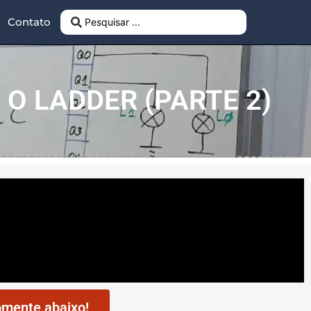
Contato
 O LADDER (PARTE 2)
mente abaixo!