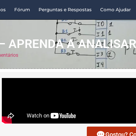
sos
Fórum
Perguntas e Respostas
Como Ajudar
 – APRENDA A ANALISAR
entários
Gostou? Co