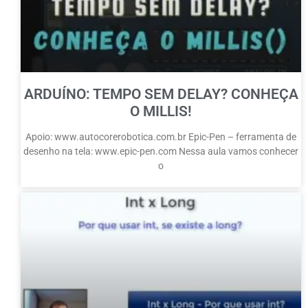
ARDUÍNO: TEMPO SEM DELAY? CONHEÇA
O MILLIS!
Apoio: www.autocorerobotica.com.br Epic-Pen – ferramenta de
desenho na tela: www.epic-pen.com Nessa aula vamos conhecer
o