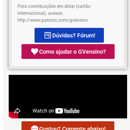
Para contribuições em dólar (cartão
internacional), acesse:
http://www.patreon.com/gvensino
Dúvidas? Fórum!
Como ajudar o GVensino?
Gostou? Comente abaixo!