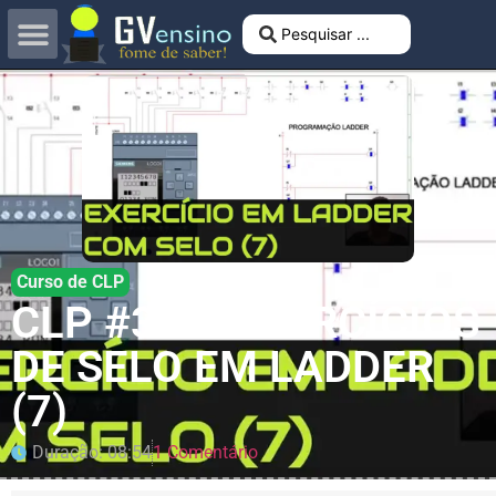
Curso de CLP
CLP #37 – EXERCÍCIOS
DE SELO EM LADDER
(7)
Duração: 08:54
1 Comentário