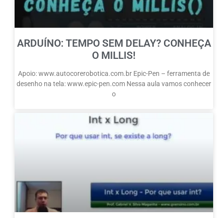
ARDUÍNO: TEMPO SEM DELAY? CONHEÇA
O MILLIS!
Apoio: www.autocorerobotica.com.br Epic-Pen – ferramenta de
desenho na tela: www.epic-pen.com Nessa aula vamos conhecer
o