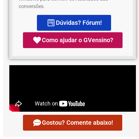
conversões.
Dúvidas? Fórum!
Como ajudar o GVensino?
Gostou? Comente abaixo!