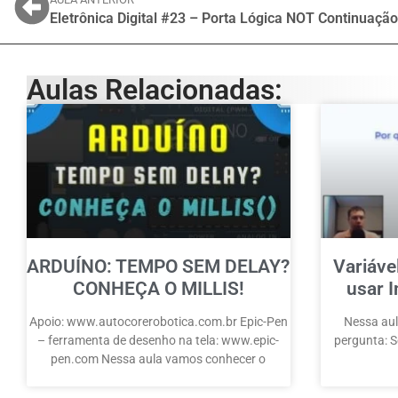
Eletrônica Digital #23 – Porta Lógica NOT Continuação
Aulas Relacionadas:
ARDUÍNO: TEMPO SEM DELAY?
Variáve
CONHEÇA O MILLIS!
usar I
Apoio: www.autocorerobotica.com.br Epic-Pen
Nessa aul
– ferramenta de desenho na tela: www.epic-
pergunta: Se
pen.com Nessa aula vamos conhecer o