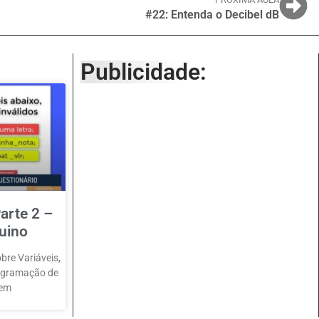
#22: Entenda o Decibel dB
Publicidade:
arte 2 –
uino
bre Variáveis,
rogramação de
 em