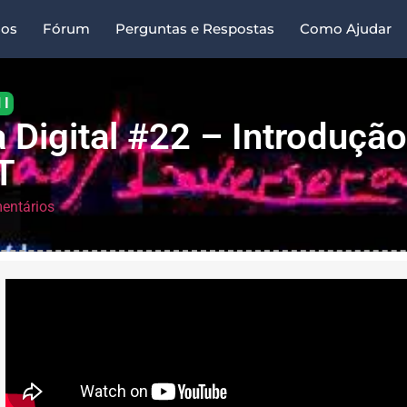
sos
Fórum
Perguntas e Respostas
Como Ajudar
 I
a Digital #22 – Introduçã
T
entários