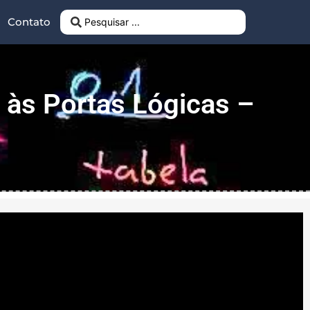
Contato
o às Portas Lógicas –