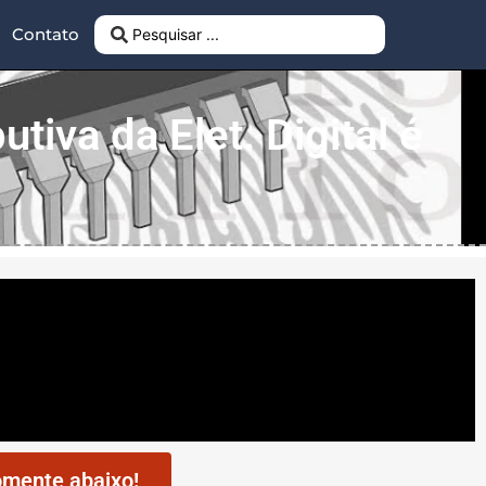
Contato
utiva da Elet. Digital é
mente abaixo!