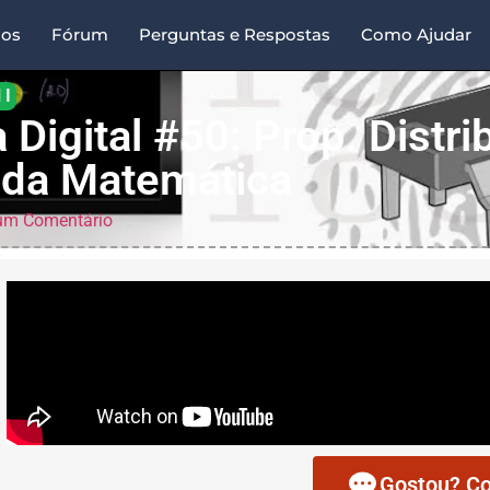
sos
Fórum
Perguntas e Respostas
Como Ajudar
 I
 Digital #50: Prop. Distrib
e da Matemática
m Comentário
Gostou? Co