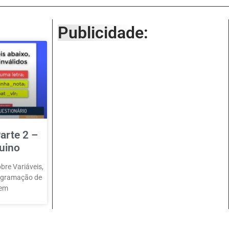
Publicidade:
arte 2 –
uino
bre Variáveis,
rogramação de
 em