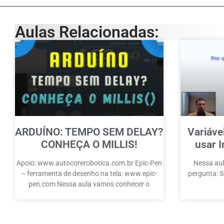
Aulas Relacionadas:
ARDUÍNO: TEMPO SEM DELAY?
Variáve
CONHEÇA O MILLIS!
usar I
Apoio: www.autocorerobotica.com.br Epic-Pen
Nessa aul
– ferramenta de desenho na tela: www.epic-
pergunta: Se
pen.com Nessa aula vamos conhecer o