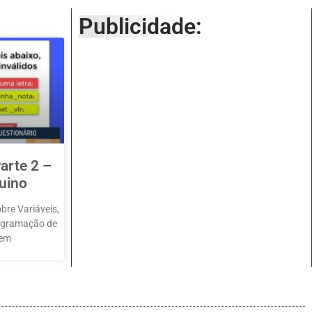
Publicidade:
arte 2 –
uino
bre Variáveis,
rogramação de
 em