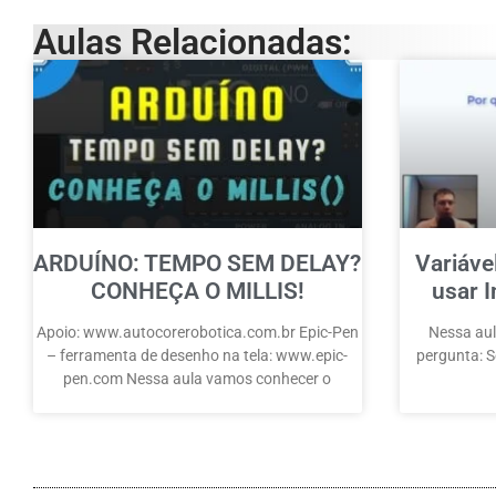
Aulas Relacionadas:
ARDUÍNO: TEMPO SEM DELAY?
Variáve
CONHEÇA O MILLIS!
usar I
Apoio: www.autocorerobotica.com.br Epic-Pen
Nessa aul
– ferramenta de desenho na tela: www.epic-
pergunta: Se
pen.com Nessa aula vamos conhecer o