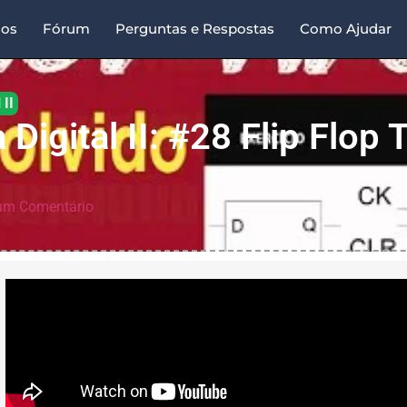
sos
Fórum
Perguntas e Respostas
Como Ajudar
 II
 Digital II: #28 Flip Flop
m Comentário