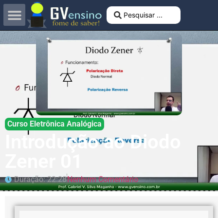
Curso Eletrônica Analógica
Introdução ao Diodo
Zener 01
Duração: 22:28
Nenhum Comentário