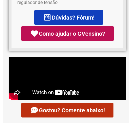
regulador de tensão
Dúvidas? Fórum!
Como ajudar o GVensino?
Gostou? Comente abaixo!