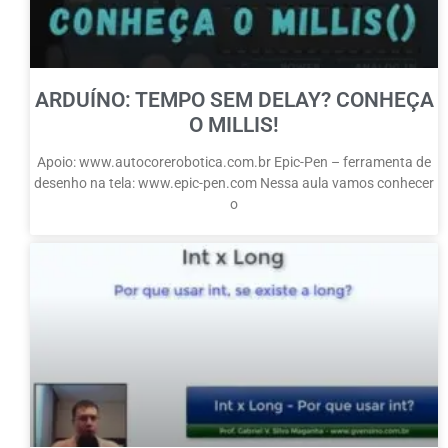
ARDUÍNO: TEMPO SEM DELAY? CONHEÇA
O MILLIS!
Apoio: www.autocorerobotica.com.br Epic-Pen – ferramenta de
desenho na tela: www.epic-pen.com Nessa aula vamos conhecer
o