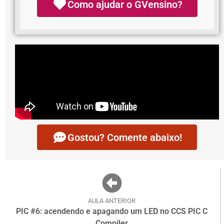
Como ajudar o GVensino?
Gostou? Comente abaixo!
AULA ANTERIOR
PIC #6: acendendo e apagando um LED no CCS PIC C
Compiler