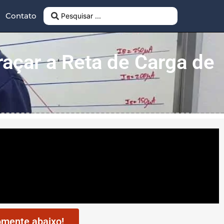
Contato
raçar a Reta de Carga de
mente abaixo!