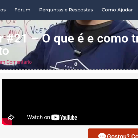
sos
Fórum
Perguntas e Respostas
Como Ajudar
r #21 – O que é e como t
to
m Comentário
Gostou? Co