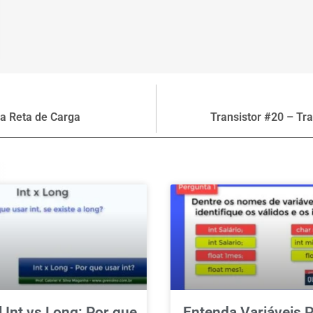
na Reta de Carga
Transistor #20 – Tra
l Int vs Long: Por que
Entenda Variáveis P