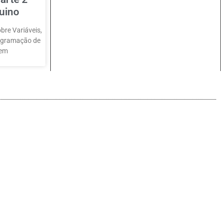
uino
bre Variáveis,
rogramação de
 em