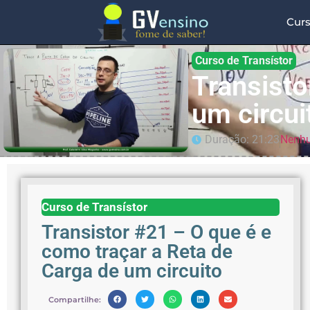
Cur
Curso de Transístor
Transisto
um circui
Duração: 21:23
Nenhu
Curso de Transístor
Transistor #21 – O que é e
como traçar a Reta de
Carga de um circuito
Compartilhe: