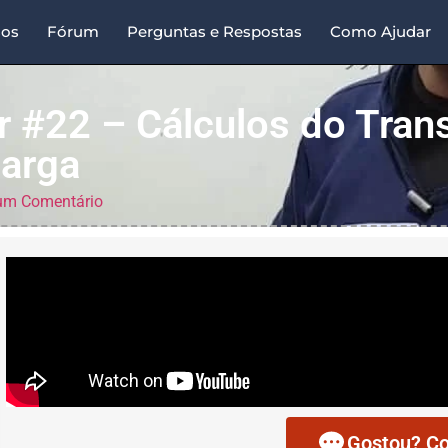
sos
Fórum
Perguntas e Respostas
Como Ajudar
r #22 – Cálculos do Tran
Carga
m Comentário
Gostou? Co