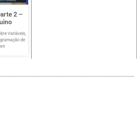
arte 2 –
uino
bre Variáveis,
rogramação de
 em