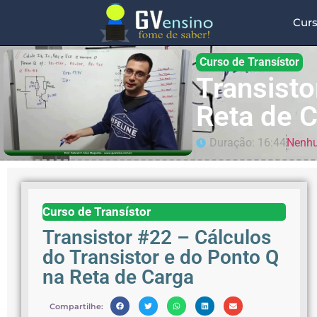
Cur
Curso de Transístor
Transisto
Reta de 
Duração: 16:44
Nenhu
Curso de Transístor
Transistor #22 – Cálculos
do Transistor e do Ponto Q
na Reta de Carga
Compartilhe: