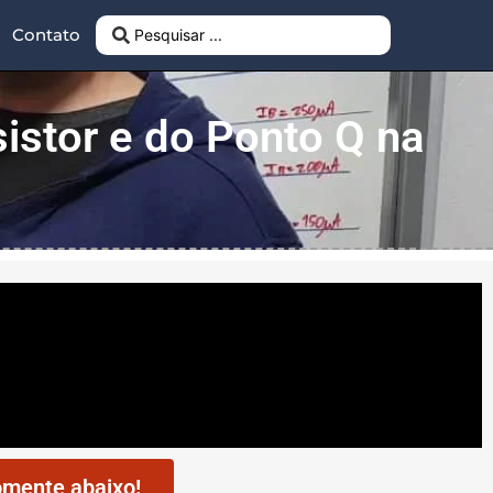
Contato
sistor e do Ponto Q na
mente abaixo!